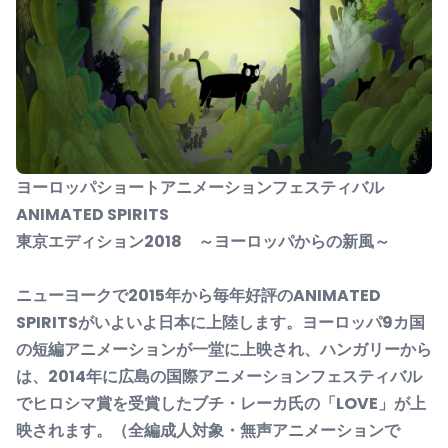
ヨーロッパショートアニメーションフェスティバル
ANIMATED SPIRITS
東京エディション
2018
～ヨーロッパからの新風～
ニューヨークで
2015
年から毎年好評の
ANIMATED
SPIRITS
がいよいよ日本に上陸します。ヨーロッパ
9
カ国
の短編アニメーションが一堂に上映され、ハンガリーから
は、
2014
年に広島の国際アニメーションフェスティバル
でヒロシマ賞を受賞したブチ・レーカ氏の「
LOVE
」が上
映されます。（全編成人対象・無声アニメーションで