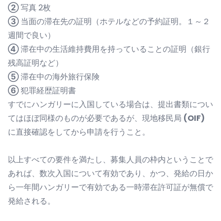
②
写真 2枚
③
当面の滞在先の証明（ホテルなどの予約証明。１～２
週間で良い）
④
滞在中の生活維持費用を持っていることの証明（銀行
残高証明など）
⑤
滞在中の海外旅行保険
⑥
犯罪経歴証明書
すでにハンガリーに入国している場合は、提出書類につい
てはほぼ同様のものが必要であるが、現地移民局
(OIF)
に直接確認をしてから申請を行うこと。
以上すべての要件を満たし、募集人員の枠内ということで
あれば、数次入国について有効であり、かつ、発給の日か
ら一年間ハンガリーで有効である一時滞在許可証が無償で
発給される。