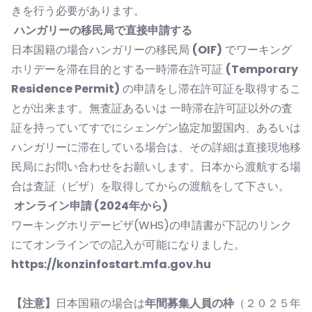
きを行う必要があります。
ハンガリーの移民局で直接申請する
日本国籍の場合ハンガリーの移民局
(OIF)
でワーキング
ホリデーを滞在目的とする一時滞在許可証
(Temporary
Residence Permit)
の申請をし滞在許可証を取得するこ
とが出来ます。無査証あるいは 一時滞在許可証以外の査
証を持っていてすでにシェンゲン協定加盟国内、あるいは
ハンガリーに滞在している場合は、その詳細は直接現地移
民局にお問い合わせをお願いします。日本から渡航する場
合は査証（ビザ）を取得してからの渡航をして下さい。
オンライン申請 (2024年から)
ワーキングホリデービザ(WHS)の申請書が下記のリンク
にてオンラインでの記入が可能になりました。
https://konzinfostart.mfa.gov.hu
【注意】
日本国籍の場合は
年間募集人員の枠
（２０２５年