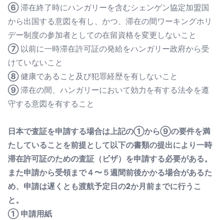
⑥
滞在終了時にハンガリーを含むシェンゲン協定加盟国
から出国する意図を有し、かつ、滞在の間ワーキングホリ
デー制度の参加者としての在留資格を変更しないこと
⑦
以前に一時滞在許可証の発給をハンガリー政府から受
けていないこと
⑧
健康であること及び犯罪経歴を有しないこと
⑨
滞在の間、ハンガリーにおいて効力を有する法令を遵
守する意図を有すること
日本で査証を申請する場合は上記の①から⑨の要件を満
たしていることを前提として以下の書類の提出により一時
滞在許可証のための査証（ビザ）を申請する必要がある。
また申請から受領まで４〜５週間前後かかる場合があるた
め、申請は遅くとも渡航予定日の2か月前までに行うこ
と。
①
申請用紙