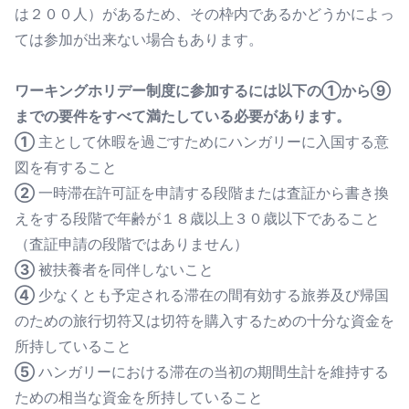
は２００人）があるため、その枠内であるかどうかによっ
ては参加が出来ない場合もあります。
ワーキングホリデー制度に参加するには以下の①から⑨
までの要件をすべて満たしている必要があります。
①
主として休暇を過ごすためにハンガリーに入国する意
図を有すること
②
一時滞在許可証を申請する段階または査証から書き換
えをする段階で年齢が１８歳以上３０歳以下であること
（査証申請の段階ではありません）
③
被扶養者を同伴しないこと
④
少なくとも予定される滞在の間有効する旅券及び帰国
のための旅行切符又は切符を購入するための十分な資金を
所持していること
⑤
ハンガリーにおける滞在の当初の期間生計を維持する
ための相当な資金を所持していること