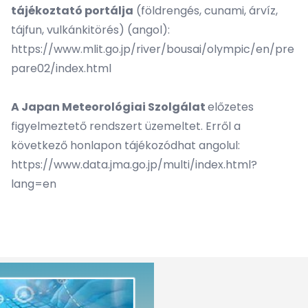
tájékoztató portálja
(földrengés, cunami, árvíz,
tájfun, vulkánkitörés) (angol):
https://www.mlit.go.jp/river/bousai/olympic/en/pre
pare02/index.html
A Japan Meteorológiai Szolgálat
előzetes
figyelmeztető rendszert üzemeltet. Erről a
következő honlapon tájékozódhat angolul:
https://www.data.jma.go.jp/multi/index.html?
lang=en