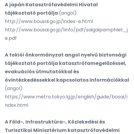
A japán Katasztrófavédelmi Hivatal
tájékoztató portálja
(angol):
http://www.bousai.go.jp/index-e.html
http://www.bousai.go.jp/1info/pdf/saigaipamphlet_j
e.pdf
A tokiói önkormányzat angol nyelvű biztonsági
tájékoztató portálja katasztrófamegelőzéssel,
evakuációs útmutatókkal és
óvintézkedéssekkel kapcsolatos információkkal
(angol):
https://www.metro.tokyo.lg.jp/english/guide/bosai/i
ndex.html
A Föld-, Infrastruktúra-, Közlekedési és
Turisztikai Minisztérium katasztrófavédelmi