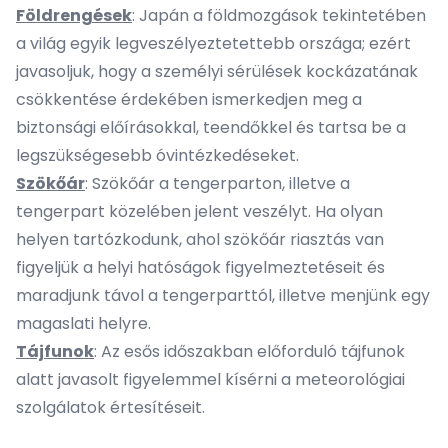
Földrengések
: Japán a földmozgások tekintetében
a világ egyik legveszélyeztetettebb országa; ezért
javasoljuk, hogy a személyi sérülések kockázatának
csökkentése érdekében ismerkedjen meg a
biztonsági előírásokkal, teendőkkel és tartsa be a
legszükségesebb óvintézkedéseket.
Szökőár
: Szökőár a tengerparton, illetve a
tengerpart közelében jelent veszélyt. Ha olyan
helyen tartózkodunk, ahol szökőár riasztás van
figyeljük a helyi hatóságok figyelmeztetéseit és
maradjunk távol a tengerparttól, illetve menjünk egy
magaslati helyre.
Tájfunok
: Az esős időszakban előforduló tájfunok
alatt javasolt figyelemmel kísérni a meteorológiai
szolgálatok értesítéseit.