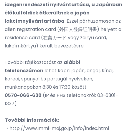
idegenrendészeti nyilvántartása, a Japánban
élő külföldiek átkerültnek a japán
lakcímnyilvántartásba
. Ezzel párhuzamosan az
alien registration card (
外国人登録証明書
) helyett a
residence card (
在留カード
vagy zairyū card,
lakcímkártya) került bevezetésre.
További tájékoztatást az
alábbi
telefonszámon
lehet kapni japán, angol, kínai,
koreai, spanyol és portugál nyelveken,
munkanapokon 8:30 és 17:30 között:
0570-066-630
(IP és PHS telefonokról: 03-6301-
1337)
További információk:
・
http://www.immi-moj.go.jp/info/index.html