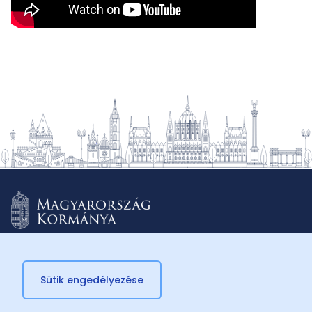
Sütik engedélyezése
© 2026 Külügyminisztérium