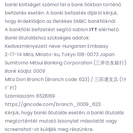
banki költséget számol fel a bank fiókban történő
befizetés esetén. A banki befizetés díjáról kérjük,
hogy érdeklődjön az illetékes SMBC bankfióknál.
A bankfióki befizetést segítő sablon
ITT
elérhető.
Banki átutaláshoz szükséges adatok:
Kedvezményezett neve: Hungarian Embassy
2-17-14 Mita, Minato-ku, Tokyo 108-0073 Japan
Sumitomo Mitsui Banking Corporation (三井住友銀行)
Bank kódja: 0009
Mita Dori Branch (Branch code: 623) / 三田通支店 (ﾐﾀ
ﾄﾞｵﾘ)
Számlaszám: 8528169
https://gincode.com/branch_0009_623
Kérjük, hogy banki átutalás esetén, a banki átutalás
megtörténtét mutató bizonylat másolatát vagy
screenshot-ot küldjék meg részünkre.