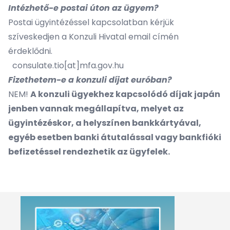
Intézhető-e postai úton az ügyem?
Postai ügyintézéssel kapcsolatban kérjük
szíveskedjen a Konzuli Hivatal email címén
érdeklődni.
consulate.tio[at]mfa.gov.hu
Fizethetem-e a konzuli díjat euróban?
NEM!
A konzuli ügyekhez kapcsolódó díjak japán
jenben vannak megállapítva, melyet az
ügyintézéskor, a helyszínen bankkártyával,
egyéb esetben banki átutalással vagy bankfióki
befizetéssel rendezhetik az ügyfelek.