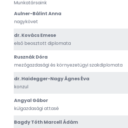
Munkatársaink
Aulner-Bálint Anna
nagykövet
dr. Kovács Emese
első beosztott diplomata
Rusznák Dóra
mezőgazdasági és környezetügyi szakdiplomata
dr. Haidegger-Nagy Ágnes Éva
konzul
Angyal Gábor
külgazdasági attasé
Bagdy Tóth Marcell Ádám