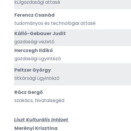
külgazdasági attasé
Ferencz Csanád
tudományos és technológiai attasé
Kálló-Gebauer Judit
gazdasági vezető
Herczegh Ildikó
gazdasági ügyintéző
Peltzer György
titkársági ügyintéző
Rácz Gergő
szakács, hivatalsegéd
Liszt Kulturális Intézet
Merényi Krisztina