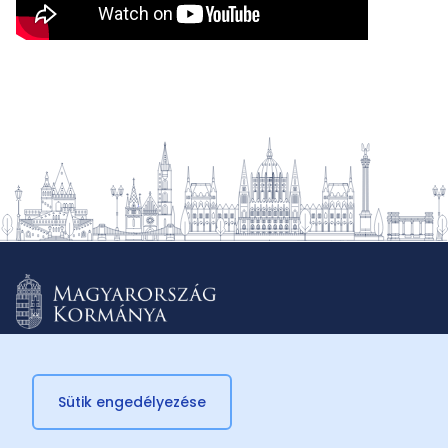
Sütik engedélyezése
© 2026 Külügyminisztérium