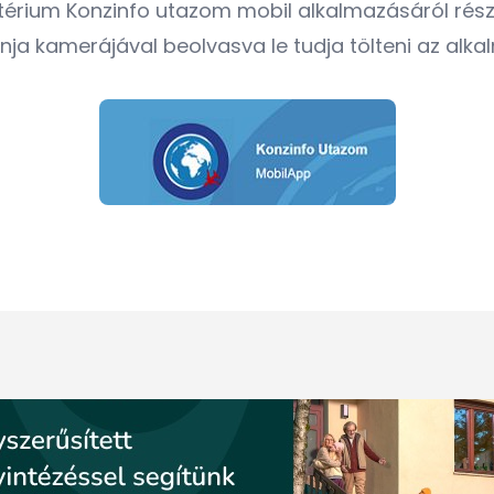
térium Konzinfo utazom mobil alkalmazásáról rész
onja kamerájával beolvasva le tudja tölteni az alka