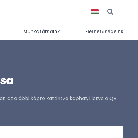
Munkatársaink
Elérhetőségeink
ása
t az alábbi képre kattintva kaphat, illetve a QR