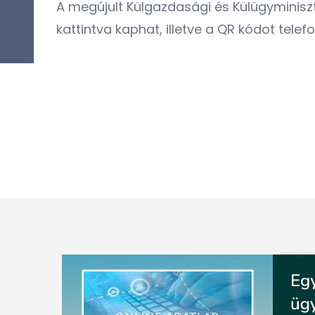
A megújult Külgazdasági és Külügyminisz
kattintva kaphat, illetve a QR kódot telef