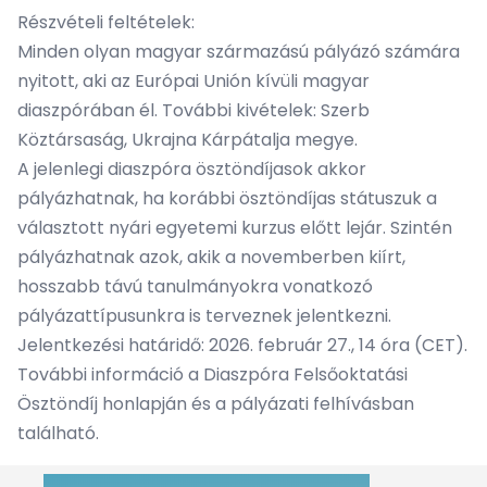
Részvételi feltételek:
Minden olyan magyar származású pályázó számára
nyitott, aki az Európai Unión kívüli magyar
diaszpórában él. További kivételek: Szerb
Köztársaság, Ukrajna Kárpátalja megye.
A jelenlegi diaszpóra ösztöndíjasok akkor
pályázhatnak, ha korábbi ösztöndíjas státuszuk a
választott nyári egyetemi kurzus előtt lejár. Szintén
pályázhatnak azok, akik a novemberben kiírt,
hosszabb távú tanulmányokra vonatkozó
pályázattípusunkra is terveznek jelentkezni.
Jelentkezési határidő: 2026. február 27., 14 óra (CET).
További információ a
Diaszpóra Felsőoktatási
Ösztöndíj honlapján
és a
pályázati felhívásban
található.