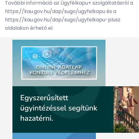
További információ az Ügyfélkapu+ szolgáltatásról a
https://kau.gov.hu/dap/sugo/ugyfelkapu
és a
https://kau.gov.hu/dap/sugo/ugyfelkapu-plusz
oldalakon érhető el.