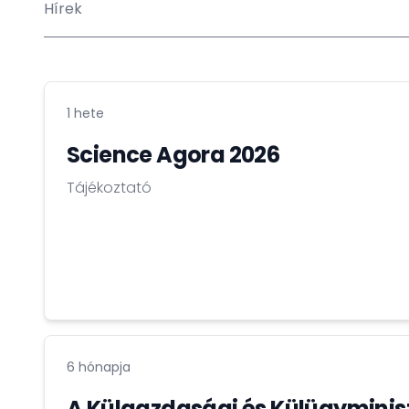
Hírek
1 hete
Science Agora 2026
Tájékoztató
6 hónapja
A Külgazdasági és Külügyminis