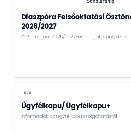
Diaszpóra Felsőoktatási Ösztö
2026/2027
DFP program 2026/2027-es hallgatói pályázata
1 éve
Ügyfélkapu/ Ügyfélkapu+
Információk az Ügyfélkapu szolgáltatásról