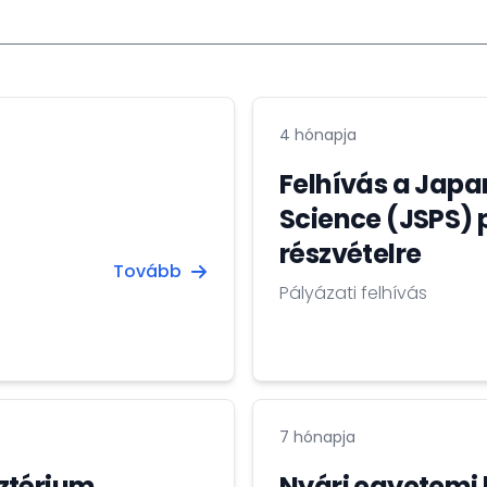
4 hónapja
Felhívás a Japan
Science (JSPS) 
részvételre
Tovább
Pályázati felhívás
7 hónapja
ztérium
Nyári egyetemi