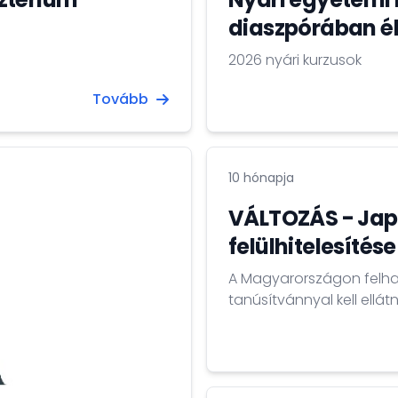
diaszpórában é
2026 nyári kurzusok
Tovább
10 hónapja
VÁLTOZÁS - Japá
felülhitelesítése
A Magyarországon felhas
tanúsítvánnyal kell ellátn