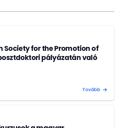
 Society for the Promotion of
posztdoktori pályázatán való
Tovább
 kurzusok a magyar