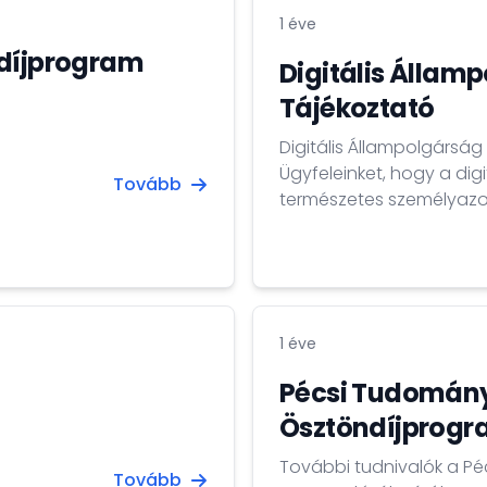
1 éve
ndíjprogram
Digitális Állam
Tájékoztató
Digitális Állampolgárság Program (DÁP
Ügyfeleinket, hogy a dig
Tovább
természetes személyazono
állampolgárság szolgáltató
igazolással igazolhatja.
kérelmező a DÁP alkalmazá
1 éve
Pécsi Tudomán
Ösztöndíjprog
További tudnivalók a P
Tovább