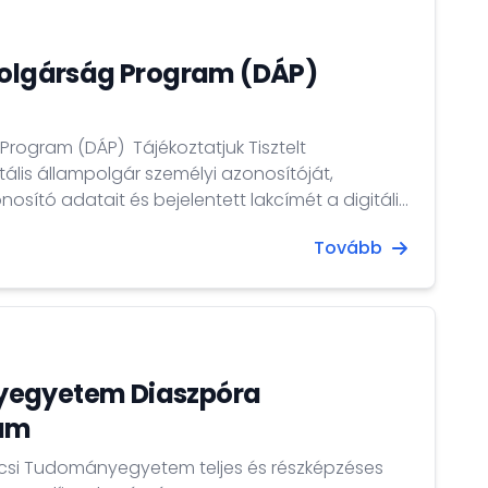
polgárság Program (DÁP)
) Tájékoztatjuk Tisztelt
itális állampolgár személyi azonosítóját,
sító adatait és bejelentett lakcímét a digitális
 által digitálisan előállított hitelesített
Tovább
 Ennek értelmében a külképviseleten megjelent
ssal tudja igazolni hitelesített adatait.
yegyetem Diaszpóra
ram
écsi Tudományegyetem teljes és részképzéses