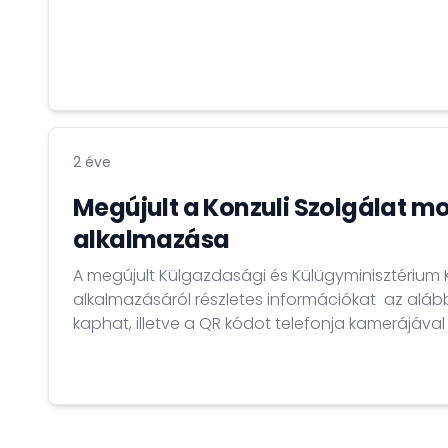
2 éve
Megújult a Konzuli Szolgálat mo
alkalmazása
A megújult Külgazdasági és Külügyminisztérium
alkalmazásáról részletes információkat az alább
kaphat, illetve a QR kódot telefonja kamerájával
tölteni az alkalmazást.