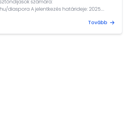
sztöndíjasok számára:
tkezés határideje: 2025.
Tovább
holarship.hu/hu_HU/institutions/institution/114-
em