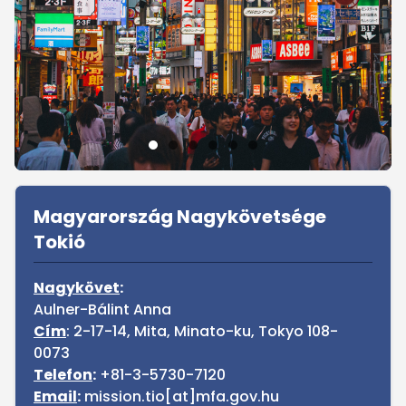
Sidebar
Magyarország Nagykövetsége
Tokió
Nagykövet
:
Aulner-Bálint Anna
Cím
: 2-17-14, Mita, Minato-ku, Tokyo 108-
0073
Telefon
:
+81-3-5730-7120
Email
:
mission.tio[at]mfa.gov.hu