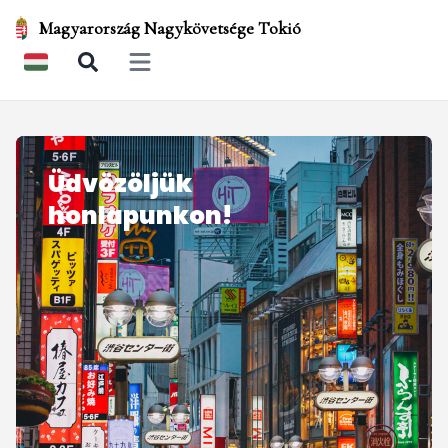
Magyarország Nagykövetsége Tokió
Open main menu
Üdvözöljük
honlapunkon!